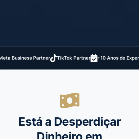
Business Partner
TikTok Partner
+10 Anos de Experiênci
Está a Desperdiçar
Dinheiro em