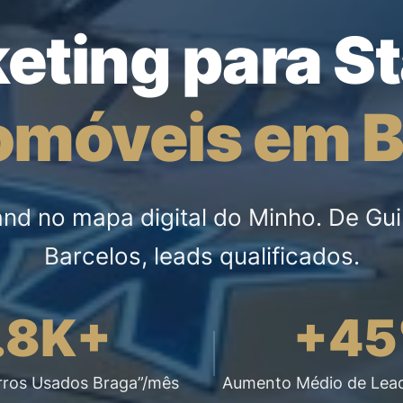
eting para S
omóveis em B
and no mapa digital do Minho. De Gu
Barcelos, leads qualificados.
.8K+
+4
rros Usados Braga”/mês
Aumento Médio de Lead