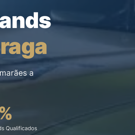
tands
raga
imarães a
5%
s Qualificados