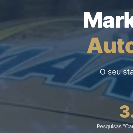
Mark
Aut
O seu st
3
Pesquisas “Ca