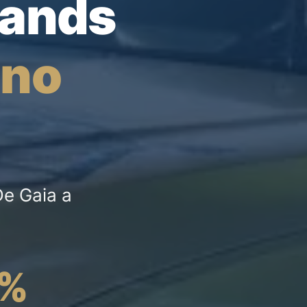
tands
 no
e Gaia a
5%