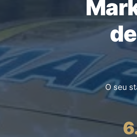
Mark
d
O seu s
6