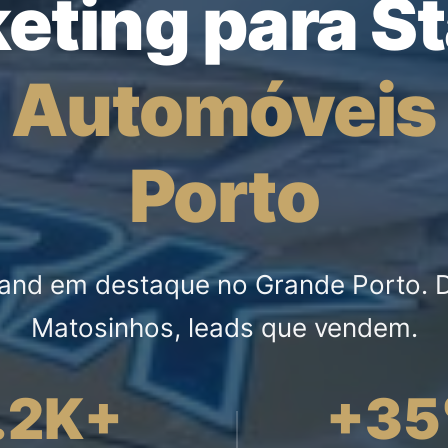
eting para S
e
Automóveis
Porto
tand em destaque no Grande Porto. D
Matosinhos, leads que vendem.
.2K+
+3