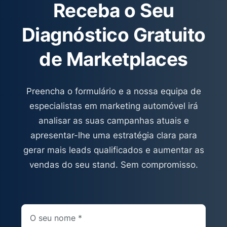
obrigatório para qualquer stand
Receba o Seu
profissional. A pergunta certa não é “sair
Diagnóstico Gratuito
do StandVirtual?” — é “como reduzir
dependência de 90% para 40% em 12
de Marketplaces
meses?”.
Preencha o formulário e a nossa equipa de
especialistas em marketing automóvel irá
analisar as suas campanhas atuais e
apresentar-lhe uma estratégia clara para
gerar mais leads qualificados e aumentar as
vendas do seu stand. Sem compromisso.