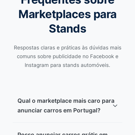
Marketplaces para
Stands
Respostas claras e práticas às dúvidas mais
comuns sobre publicidade no Facebook e
Instagram para stands automóveis.
Qual o marketplace mais caro para
anunciar carros em Portugal?
StandVirtual continua a ser o mais caro
Posso anunciar carros grátis em