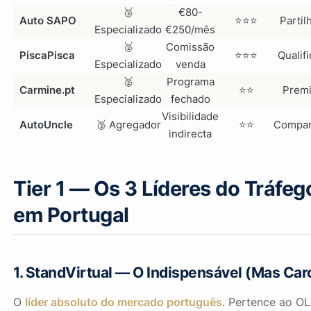
🥈
€80-
Auto SAPO
⭐⭐⭐
Partil
Especializado
€250/mês
🥈
Comissão
PiscaPisca
⭐⭐⭐
Qualif
Especializado
venda
🥈
Programa
Carmine.pt
⭐⭐
Prem
Especializado
fechado
Visibilidade
AutoUncle
🥉 Agregador
⭐⭐
Compar
indirecta
Tier 1 — Os 3 Líderes do Tráfeg
em Portugal
1. StandVirtual — O Indispensável (Mas Car
O
líder absoluto do mercado português
. Pertence ao O