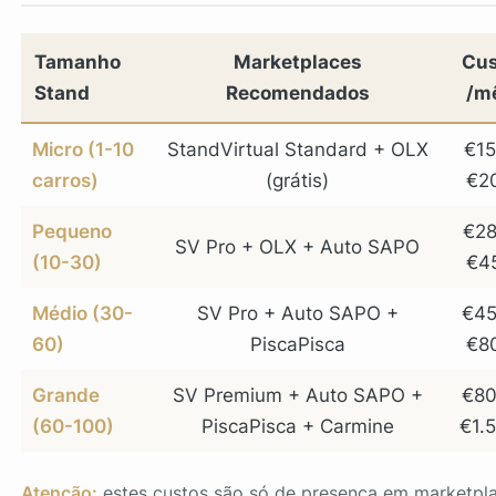
Tamanho
Marketplaces
Cus
Stand
Recomendados
/m
Micro (1-10
StandVirtual Standard + OLX
€15
carros)
(grátis)
€2
Pequeno
€28
SV Pro + OLX + Auto SAPO
(10-30)
€4
Médio (30-
SV Pro + Auto SAPO +
€45
60)
PiscaPisca
€8
Grande
SV Premium + Auto SAPO +
€80
(60-100)
PiscaPisca + Carmine
€1.
Atenção:
estes custos são
só
de presença em marketpla