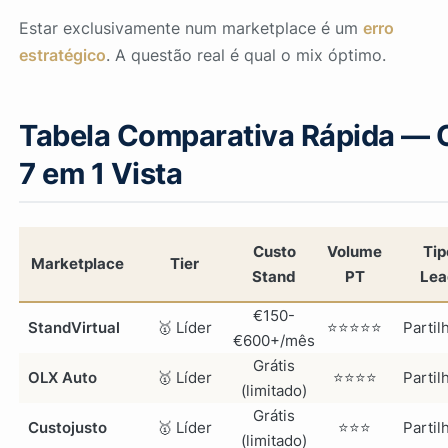
Estar exclusivamente num marketplace é um
erro
estratégico
. A questão real é qual o
mix óptimo
.
Tabela Comparativa Rápida — 
7 em 1 Vista
Custo
Volume
Tip
Marketplace
Tier
Stand
PT
Lea
€150-
StandVirtual
🥇 Líder
⭐⭐⭐⭐⭐
Partil
€600+/mês
Grátis
OLX Auto
🥇 Líder
⭐⭐⭐⭐
Partil
(limitado)
Grátis
Custojusto
🥇 Líder
⭐⭐⭐
Partil
(limitado)