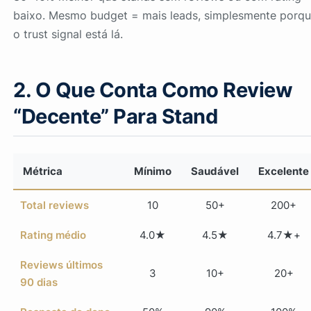
baixo. Mesmo budget = mais leads, simplesmente porq
o trust signal está lá.
2. O Que Conta Como Review
“Decente” Para Stand
Métrica
Mínimo
Saudável
Excelente
Total reviews
10
50+
200+
Rating médio
4.0★
4.5★
4.7★+
Reviews últimos
3
10+
20+
90 dias