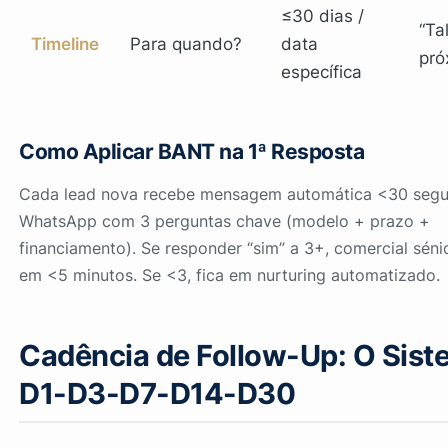
≤30 dias /
“Ta
Timeline
Para quando?
data
pró
específica
Como Aplicar BANT na 1ª Resposta
Cada lead nova recebe mensagem automática <30 segu
WhatsApp com 3 perguntas chave (modelo + prazo +
financiamento). Se responder “sim” a 3+, comercial séni
em <5 minutos. Se <3, fica em nurturing automatizado.
Cadência de Follow-Up: O Sist
D1-D3-D7-D14-D30