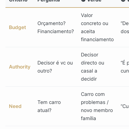
Valor
Orçamento?
concreto ou
“D
Budget
Financiamento?
aceita
dos
financiamento
Decisor
Decisor é vc ou
directo ou
“É 
Authority
outro?
casal a
cun
decidir
Carro com
Tem carro
problemas /
Need
“Cu
atual?
novo membro
família