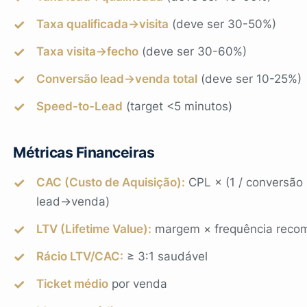
Taxa qualificada→visita
(deve ser 30-50%)
Taxa visita→fecho
(deve ser 30-60%)
Conversão lead→venda total
(deve ser 10-25%)
Speed-to-Lead
(target <5 minutos)
Métricas Financeiras
CAC (Custo de Aquisição):
CPL × (1 / conversão
lead→venda)
LTV (Lifetime Value):
margem × frequência recom
Rácio LTV/CAC:
≥ 3:1 saudável
Ticket médio
por venda