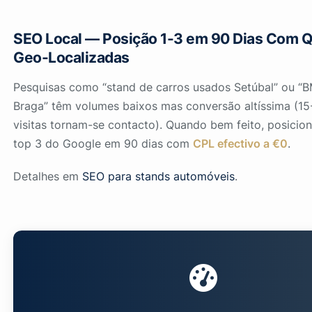
SEO Local — Posição 1-3 em 90 Dias Com Q
Geo-Localizadas
Pesquisas como
“stand de carros usados Setúbal”
ou
“B
Braga”
têm volumes baixos mas conversão altíssima (1
visitas tornam-se contacto). Quando bem feito, posicio
top 3 do Google em 90 dias com
CPL efectivo a €0
.
Detalhes em
SEO para stands automóveis
.