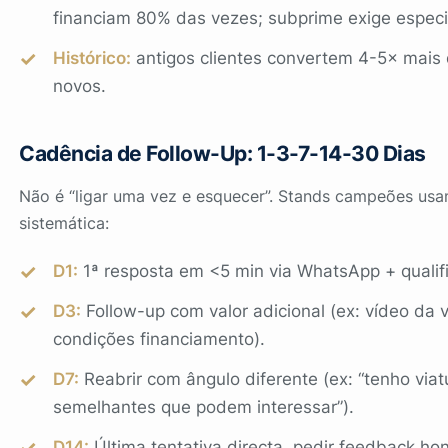
financiam 80% das vezes; subprime exige especia
Histórico:
antigos clientes convertem 4-5× mais
novos.
Cadência de Follow-Up: 1-3-7-14-30 Dias
Não é “ligar uma vez e esquecer”. Stands campeões us
sistemática:
D1:
1ª resposta em <5 min via WhatsApp + quali
D3:
Follow-up com valor adicional (ex: vídeo da v
condições financiamento).
D7:
Reabrir com ângulo diferente (ex: “tenho viat
semelhantes que podem interessar”).
D14:
Última tentativa directa, pedir feedback ho