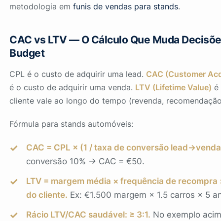
metodologia em
funis de vendas para stands
.
CAC vs LTV — O Cálculo Que Muda Decisõe
Budget
CPL é o custo de adquirir uma lead.
CAC (Customer Acqu
é o custo de adquirir uma venda.
LTV (Lifetime Value)
é 
cliente vale ao longo do tempo (revenda, recomendação,
Fórmula para stands automóveis:
CAC = CPL × (1 / taxa de conversão lead→venda
conversão 10% → CAC = €50.
LTV = margem média × frequência de recompra ×
do cliente.
Ex: €1.500 margem × 1.5 carros × 5 a
Rácio LTV/CAC saudável: ≥ 3:1.
No exemplo acima