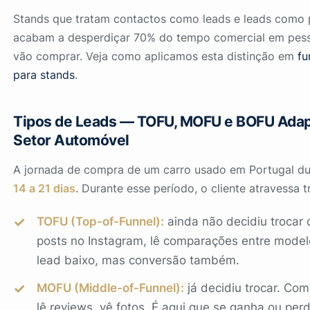
Stands que tratam contactos como leads e leads como 
acabam a desperdiçar 70% do tempo comercial em pes
vão comprar. Veja como aplicamos esta distinção em
fu
para stands
.
Tipos de Leads — TOFU, MOFU e BOFU Adap
Setor Automóvel
A jornada de compra de um carro usado em Portugal d
14 a 21 dias
. Durante esse período, o cliente atravessa t
TOFU (Top-of-Funnel):
ainda não decidiu trocar 
posts no Instagram, lê comparações entre model
lead baixo, mas conversão também.
MOFU (Middle-of-Funnel):
já decidiu trocar. Co
lê reviews, vê fotos. É aqui que se ganha ou perd