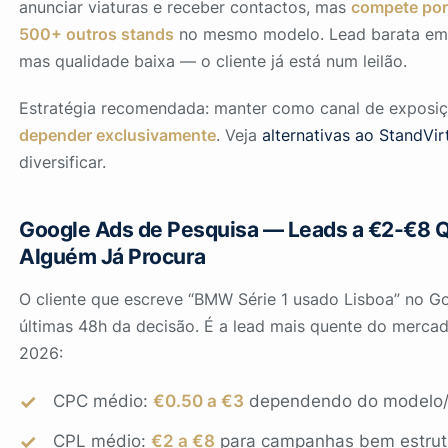
anunciar viaturas e receber contactos, mas
compete por
500+ outros stands
no mesmo modelo. Lead barata em
mas qualidade baixa — o cliente já está num leilão.
Estratégia recomendada: manter como canal de exposi
depender exclusivamente
. Veja
alternativas ao StandVir
diversificar.
Google Ads de Pesquisa — Leads a €2-€8 
Alguém Já Procura
O cliente que escreve
“BMW Série 1 usado Lisboa”
no Go
últimas 48h da decisão. É a lead mais quente do merca
2026:
CPC médio:
€0.50 a €3
dependendo do modelo/
CPL médio:
€2 a €8
para campanhas bem estrut