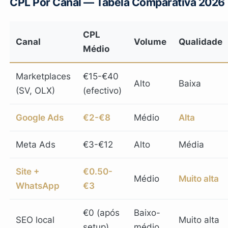
CPL Por Canal — Tabela Comparativa 2026
CPL
Canal
Volume
Qualidade
Médio
Marketplaces
€15-€40
Alto
Baixa
(SV, OLX)
(efectivo)
Google Ads
€2-€8
Médio
Alta
Meta Ads
€3-€12
Alto
Média
Site +
€0.50-
Médio
Muito alta
WhatsApp
€3
€0 (após
Baixo-
SEO local
Muito alta
setup)
médio