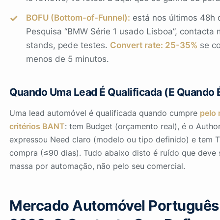
BOFU (Bottom-of-Funnel):
está nos últimos 48h 
Pesquisa “BMW Série 1 usado Lisboa”, contacta m
stands, pede testes.
Convert rate: 25-35%
se c
menos de 5 minutos.
Quando Uma Lead É Qualificada (E Quando 
Uma lead automóvel é qualificada quando cumpre
pelo
critérios BANT
: tem
Budget
(orçamento real), é o
Author
expressou
Need
claro (modelo ou tipo definido) e tem
T
compra (≤90 dias). Tudo abaixo disto é ruído que deve 
massa por automação, não pelo seu comercial.
Mercado Automóvel Português