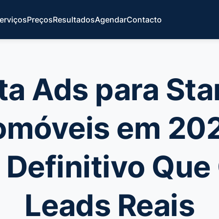
erviços
Preços
Resultados
Agendar
Contacto
a Ads para St
omóveis em 202
 Definitivo Que
Leads Reais