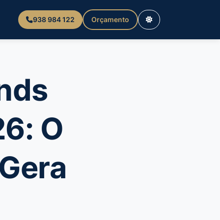
938 984 122
Orçamento
ands
6: O
 Gera