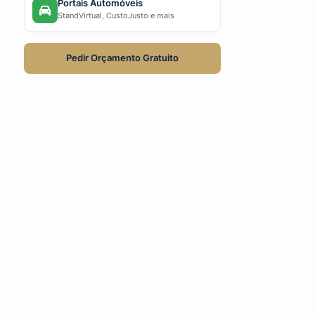
Portais Automóveis
StandVirtual, CustoJusto e mais
Pedir Orçamento Gratuito