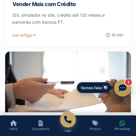
Vender Mais com Crédito
ISV, simulador no site, crédito até 120 meses e
parcerias com bancos PT.
Ler artigo
10 min
Vamos falar 👋
REPUTAÇÃO
Início
Orçamento
Preços
WhatsApp
Ligar
Reviews Google para Stand Automóvel: